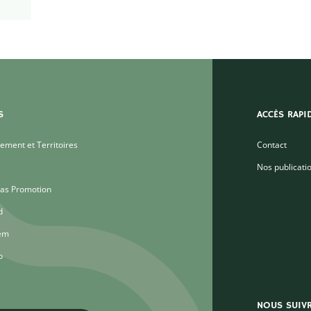
l
S
ACCÈS RAPI
ment et Territoires
Contact
Nos publicati
as Promotion
d
em
o
NOUS SUIV