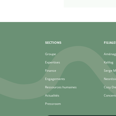
une carrière à
l’international chez
Bouygues Construction, i
rejoint en 2001 le[...]
SECTIONS
FILIALE
Groupe
Aménage
Expertises
Kalilog
Finance
Serge M
Engagements
Neorési
Ressources humaines
Cosy Di
Actualités
Concert
Pressroom