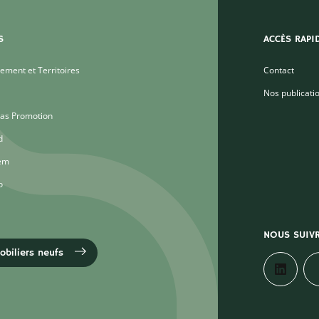
S
ACCÈS RAPI
ment et Territoires
Contact
Nos publicati
as Promotion
d
em
o
NOUS SUIV
biliers neufs