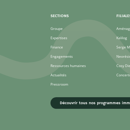
SECTIONS
FILIALE
Groupe
Aménage
Expertises
Kalilog
Finance
Serge M
Engagements
Neorési
Ressources humaines
Cosy Di
Actualités
Concert
Pressroom
Découvrir tous nos programmes immo