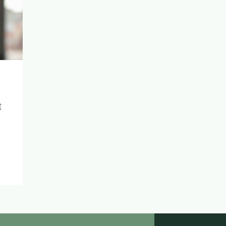
t
té
in