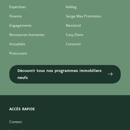
Expertises
Kalilog
Finance
Serge Mas Promotion
Engagements
Neorésid
Ressources humaines
Cosy Diem
Actualités
Concerto
Pressroom
Découvrir tous nos programmes immobiliers
neufs
ACCÈS RAPIDE
Contact