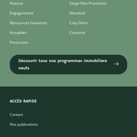
Finance
Serge Mas Promotion
Engagements
Neorésid
Ressources humaines
Cosy Diem
Actualités
Concerto
Pressroom
Découvrir tous nos programmes immobiliers
neufs
ACCÈS RAPIDE
Contact
Nos publications