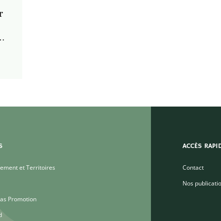
r
S
ACCÈS RAPI
ment et Territoires
Contact
Nos publicati
as Promotion
d