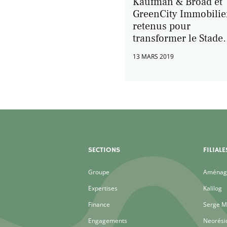
Kaufman & Broad et
GreenCity Immobilie
retenus pour
transformer le Stade
Toulousain
13 MARS 2019
SECTIONS
FILIALE
Groupe
Aménage
Expertises
Kalilog
Finance
Serge M
Engagements
Neorési