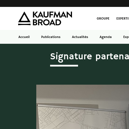
GROUPE
EXPERTI
Accueil
Publications
Actualités
Agenda
Exp
Signature partena