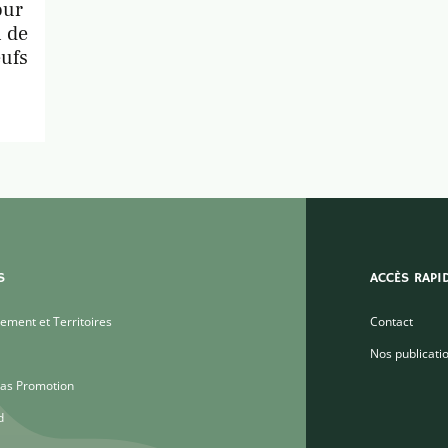
our
n de
eufs
S
ACCÈS RAPI
ment et Territoires
Contact
Nos publicati
as Promotion
d