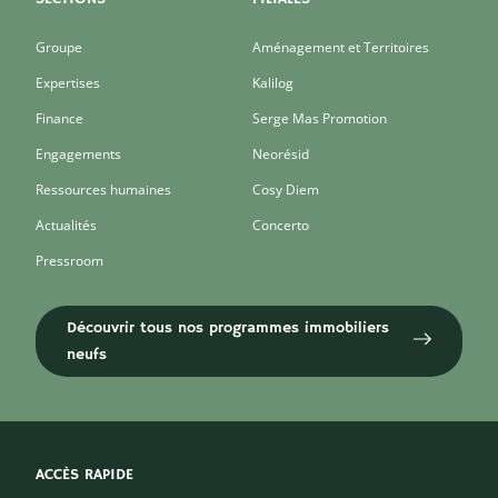
Groupe
Aménagement et Territoires
Expertises
Kalilog
Finance
Serge Mas Promotion
Engagements
Neorésid
Ressources humaines
Cosy Diem
Actualités
Concerto
Pressroom
Découvrir tous nos programmes immobiliers
neufs
ACCÈS RAPIDE