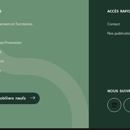
S
ACCÈS RAPI
ment et Territoires
Contact
Nos publicati
as Promotion
d
em
o
NOUS SUIV
biliers neufs