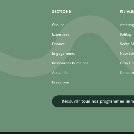
SECTIONS
FILIALE
Groupe
Aménage
Expertises
Kalilog
Finance
Serge M
Engagements
Neorési
Ressources humaines
Cosy Di
Actualités
Concert
Pressroom
Découvrir tous nos programmes immo