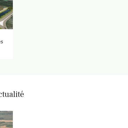
és
ctualité