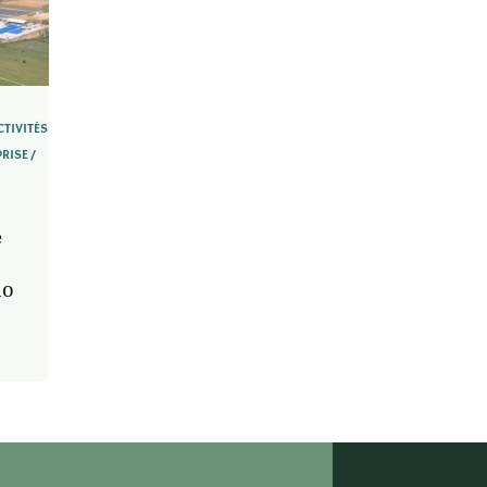
CTIVITÉS
PRISE
e
no