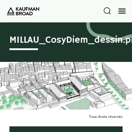
MILLAU_CosyDiem_dessin.p
Tous droits réservés