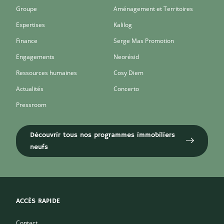
Groupe
Aménagement et Territoires
Expertises
Kalilog
Finance
Serge Mas Promotion
Engagements
Neorésid
Ressources humaines
Cosy Diem
Actualités
Concerto
Pressroom
Découvrir tous nos programmes immobiliers
neufs
ACCÈS RAPIDE
Contact