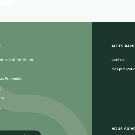
S
ACCÈS RAPI
ment et Territoires
Contact
Nos publicati
as Promotion
d
em
o
NOUS SUIV