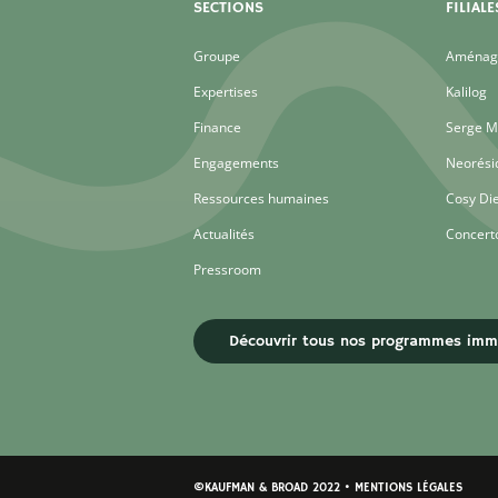
SECTIONS
FILIALE
Groupe
Aménage
Expertises
Kalilog
Finance
Serge M
Engagements
Neorési
Ressources humaines
Cosy Di
Actualités
Concert
Pressroom
Découvrir tous nos programmes immo
©KAUFMAN & BROAD 2022 • MENTIONS LÉGALES