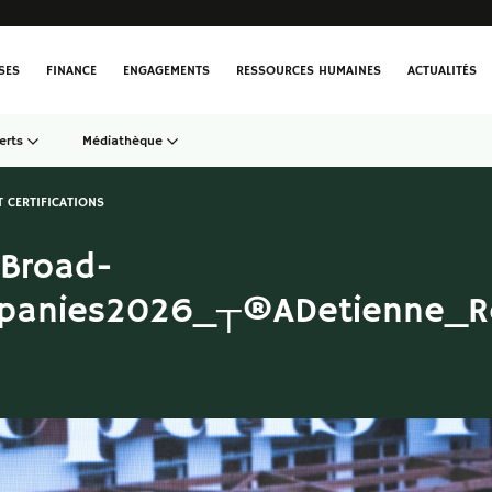
SES
FINANCE
ENGAGEMENTS
RESSOURCES HUMAINES
ACTUALITÉS
erts
Médiathèque
T CERTIFICATIONS
nBroad-
anies2026_┬®ADetienne_Rem