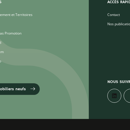
S
ACCÈS RAPI
ment et Territoires
Contact
Nos publicati
as Promotion
d
em
o
NOUS SUIV
biliers neufs