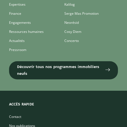
Expertises
Kalilog
Finance
Serge Mas Promotion
Engagements
Neorésid
Ressources humaines
Cosy Diem
Actualités
Concerto
Pressroom
Découvrir tous nos programmes immobiliers
neufs
ACCÈS RAPIDE
Contact
Nos publications