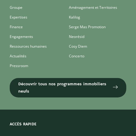
Groupe
Aménagement et Territoires
Expertises
Kalilog
Finance
Serge Mas Promotion
Engagements
Neorésid
Ressources humaines
Cosy Diem
Actualités
Concerto
Pressroom
Découvrir tous nos programmes immobiliers
neufs
ACCÈS RAPIDE