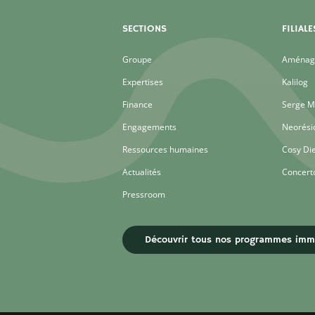
SECTIONS
FILIALE
Groupe
Aménage
Expertises
Kalilog
Finance
Serge M
Engagements
Neorési
Ressources humaines
Cosy Di
Actualités
Concert
Pressroom
Découvrir tous nos programmes immo