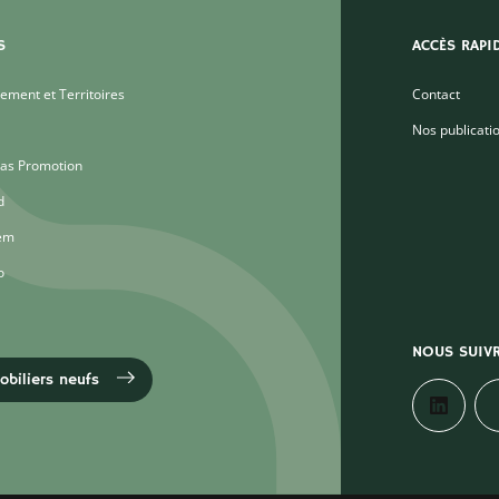
S
ACCÈS RAPI
ment et Territoires
Contact
Nos publicati
as Promotion
d
em
o
NOUS SUIV
biliers neufs