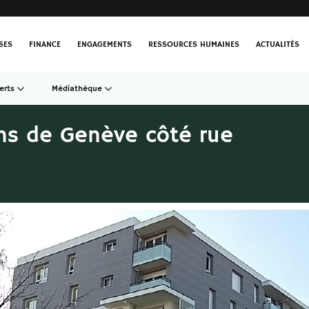
SES
FINANCE
ENGAGEMENTS
RESSOURCES HUMAINES
ACTUALITÉS
erts
Médiathèque
s de Genève côté rue