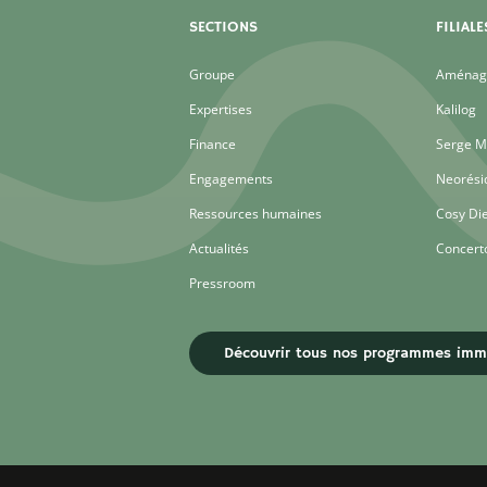
SECTIONS
FILIALE
Groupe
Aménage
Expertises
Kalilog
Finance
Serge M
Engagements
Neorési
Ressources humaines
Cosy Di
Actualités
Concert
Pressroom
Découvrir tous nos programmes immo