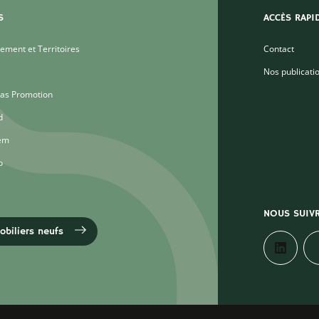
S
ACCÈS RAPI
ment et Territoires
Contact
Nos publicati
as Promotion
d
em
o
NOUS SUIV
biliers neufs