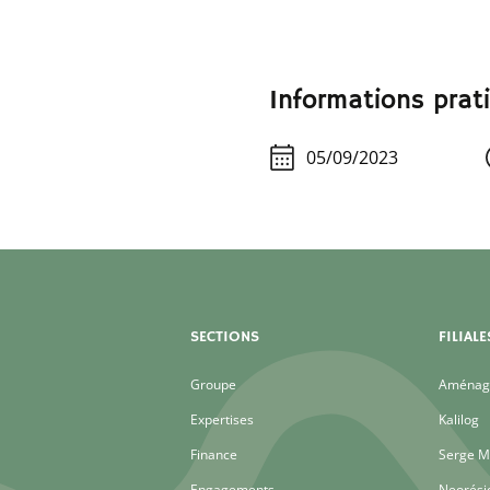
Informations prat
05/09/2023
SECTIONS
FILIALE
Groupe
Aménage
Expertises
Kalilog
Finance
Serge M
Engagements
Neorési