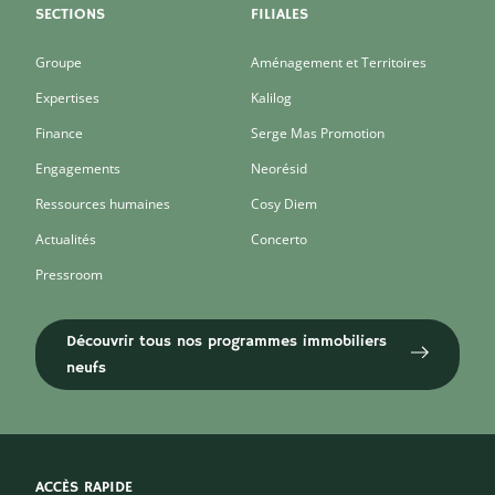
SECTIONS
FILIALES
Groupe
Aménagement et Territoires
Expertises
Kalilog
Finance
Serge Mas Promotion
Engagements
Neorésid
Ressources humaines
Cosy Diem
Actualités
Concerto
Pressroom
Découvrir tous nos programmes immobiliers
neufs
ACCÈS RAPIDE