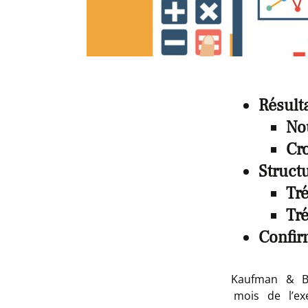
Résult
No
Cro
Structu
Tré
Tr
Confir
Kaufman & Br
mois de l’ex