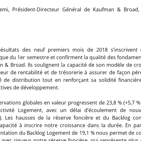
emi, Président-Directeur Général de Kaufman & Broad
résultats des neuf premiers mois de 2018 s’inscrivent 
que du 1
er
semestre
et
confirment
la
qualité des fondame
an
& Broad. Ils soulignent la capacité de son modèle de cr
eur de rentabilité et de trésorerie à assurer de façon pé
é de distribution tout en renforçant sa solidité financièr
tives de développement.
ervations globales
en
valeur progressent
de
23,8
% (+5,7 %
activité Logement, avec un délai d’écoulement de nou
). Les hausses de la réserve foncière et du Backlog co
apacité à inscrire notre croissance dans la durée. En part
ntation du Backlog Logement de 19,1 % nous permet de c
 avec rigueur notre réserve foncière, qui représente plus 