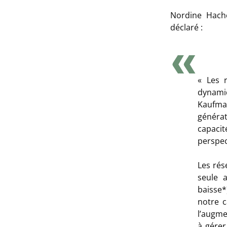
Nordine Hach
déclaré :
« Les 
dynami
Kaufm
générat
capacit
perspec
Les
rés
seule 
baisse*
notre c
l’augme
à gérer