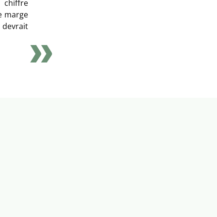
chiffre
de marge
 devrait