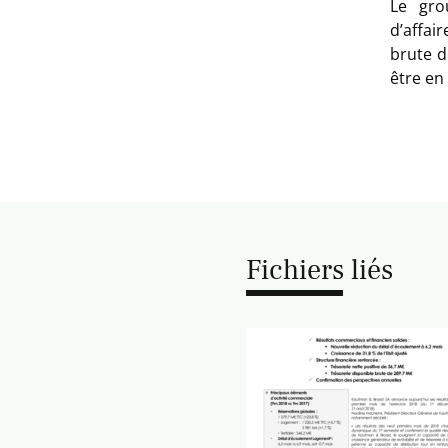
Le gro
d’affai
brute d
être en
Fichiers liés