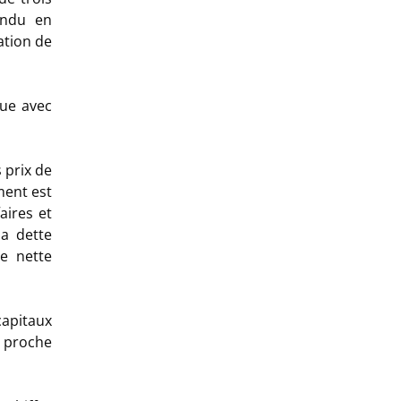
endu en
ation de
ue avec
 prix de
ment est
aires et
a dette
ie nette
apitaux
e proche