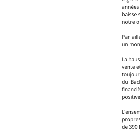
années
baisse 
notre o
Par
ail
un mont
La
hau
vente e
toujour
du Bac
financi
positive
L’ense
propres
de 390 