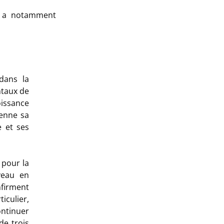
, a notamment
dans la
ntaux
de
oissance
renne sa
e et ses
 pour la
veau en
nfirment
iculier,
ontinuer
de trois