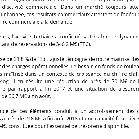
 d’activité commerciale. Dans un marché toujours att
sur l’année, ces résultats commerciaux attestent de l’adéqu
ffre commerciale à la demande.
leurs,
l’activité Tertiaire
a confirmé sa très bonne dynamiq
ant de réservations de 346,2 M€ (TTC).
sse
de 31,8
% de l’Ebit ajusté témoigne de notre maîtrise des
t des charges opérationnelles. Le besoin en fonds de roule
s maîtrisé dans un contexte de croissance du chiffre d’aff
klog. Il en résulte une réduction de près de 70 M€ de l
ère par rapport à fin 2017 et une situation de trésorer
 de 36,7 M€ à fin août.
mble
de
ces
éléments conduit
à un accroissement des c
 à près de 246 M€ à fin août 2018 et une capacité financièr
M€, constituée pour l’essentiel de trésorerie disponible.