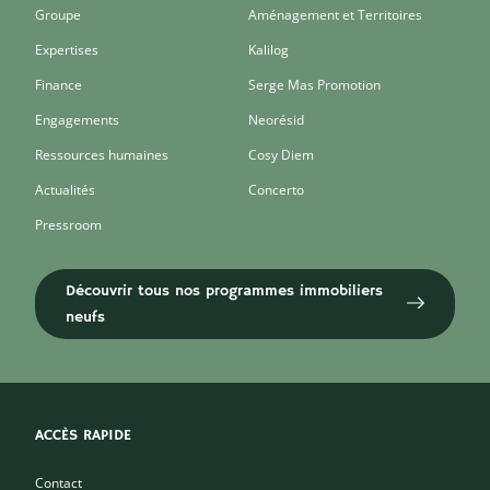
Groupe
Aménagement et Territoires
Expertises
Kalilog
Finance
Serge Mas Promotion
Engagements
Neorésid
Ressources humaines
Cosy Diem
Actualités
Concerto
Pressroom
Découvrir tous nos programmes immobiliers
neufs
ACCÈS RAPIDE
Contact