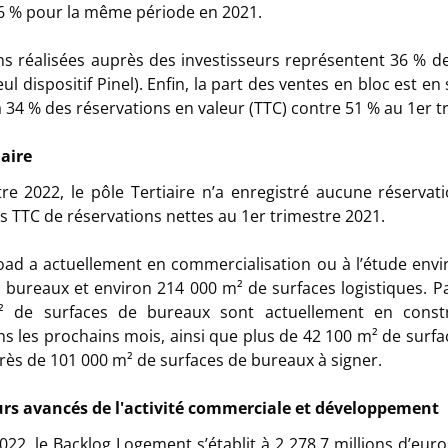
6 % pour la même période en 2021.
ns réalisées auprès des investisseurs représentent 36 % d
ul dispositif Pinel). Enfin, la part des ventes en bloc est en
à 34 % des réservations en valeur (TTC) contre 51 % au 1er t
iaire
re 2022, le pôle Tertiaire n’a enregistré aucune réservat
os TTC de réservations nettes au 1er trimestre 2021.
ad a actuellement en commercialisation ou à l’étude envi
 bureaux et environ 214 000 m² de surfaces logistiques. Par
 de surfaces de bureaux sont actuellement en const
 les prochains mois, ainsi que plus de 42 100 m² de surfac
 près de 101 000 m² de surfaces de bureaux à signer.
urs avancés de l'activité commerciale et développement
022, le Backlog Logement s’établit à 2 278,7 millions d’euro