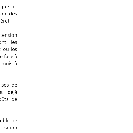
ique et
ion des
érêt.
tension
ont les
t ou les
e face à
s mois à
ises de
nt déjà
oûts de
emble de
uration