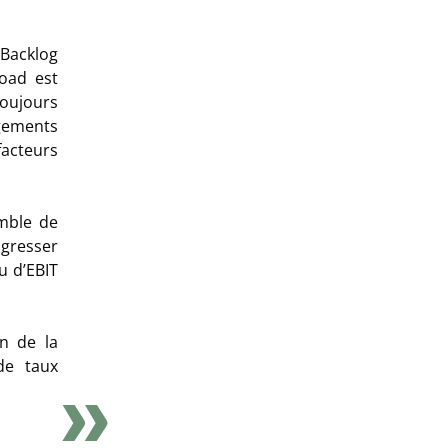
Backlog
road est
oujours
ogements
cteurs
emble de
ogresser
u d’EBIT
n de la
de taux