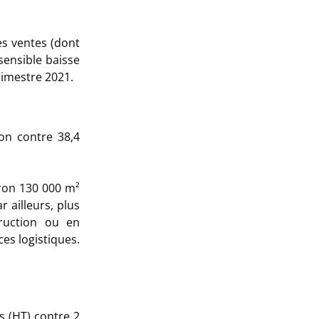
es ventes (dont
 sensible baisse
rimestre 2021.
ion contre 38,4
ron 130 000 m²
 ailleurs, plus
ruction ou en
es logistiques.
s (HT) contre 2