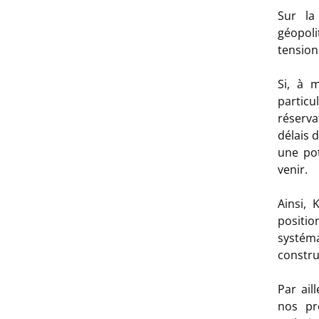
Sur la
géopol
tensions
Si, à 
partic
réserva
délais 
une pot
venir.
Ainsi,
positi
systém
constru
Par ail
nos pr