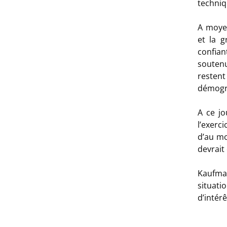
techniq
A moye
et la g
confia
soutenu
reste
démogra
A ce jo
l’exerc
d’au mo
devrait
Kaufma
situat
d’intérê