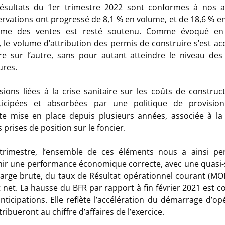
résultats du 1er trimestre 2022 sont conformes à nos at
ervations ont progressé de 8,1 % en volume, et de 18,6 % en
hme des ventes est resté soutenu. Comme évoqué en 
, le volume d’attribution des permis de construire s’est ac
re sur l’autre, sans pour autant atteindre le niveau de
ures.
sions liées à la crise sanitaire sur les coûts de construc
ticipées et absorbées par une politique de provisio
e mise en place depuis plusieurs années, associée à la
 prises de position sur le foncier.
 trimestre, l’ensemble de ces éléments nous a ainsi pe
ir une performance économique correcte, avec une quasi-s
arge brute, du taux de Résultat opérationnel courant (MO
t net. La hausse du BFR par rapport à fin février 2021 est 
nticipations. Elle reflète l’accélération du démarrage d’op
ribueront au chiffre d’affaires de l’exercice.