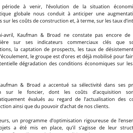
 période à venir, l’évolution de la situation économ
itique globale nous conduit à anticiper une augmentat
 sur les coûts de construction et, à terme, sur les taux d’int
mi-avril, Kaufman & Broad ne constate pas encore de 
ulière sur ses indicateurs commerciaux clés que s
tions, la captation de prospects, les taux de désistemen
d’écoulement, le groupe est d’ores et déjà mobilisé pour fair
entielle dégradation des conditions économiques sur le
 Kaufman & Broad a accentué sa sélectivité dans ses pr
on sur le foncier, dont les coûts d’acquisition so
atiquement évalués au regard de l’actualisation des c
ction ainsi que du pouvoir d’achat de nos clients.
leurs, un programme d’optimisation rigoureuse de l’ens
ojets a été mis en place, qu’il s’agisse de leur struct