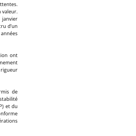
tentes.
 valeur.
janvier
cru d’un
s années
tion ont
nnement
 rigueur
rmis de
tabilité
P) et du
conforme
érations