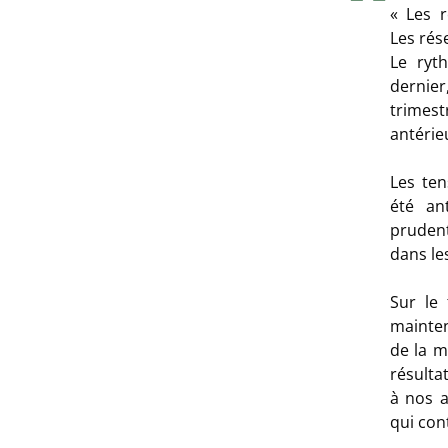
« Les 
Les rés
Le ryt
dernier
trimest
antérie
Les ten
été an
prudent
dans les
Sur le
mainten
de la m
résulta
à nos a
qui cont