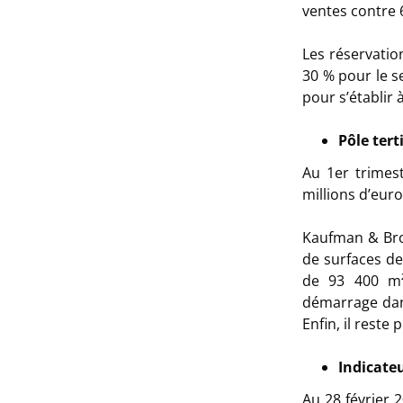
ventes contre 
Les réservatio
30 % pour le se
pour s’établir 
Pôle tert
Au 1er trimest
millions d’eur
Kaufman & Bro
de surfaces de
de 93 400 m²
démarrage dans
Enfin, il reste
Indicate
Au 28 février 2