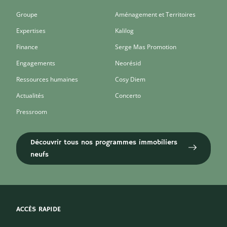
Groupe
Aménagement et Territoires
Expertises
Kalilog
Finance
Serge Mas Promotion
Engagements
Neorésid
Ressources humaines
Cosy Diem
Actualités
Concerto
Pressroom
Découvrir tous nos programmes immobiliers
neufs
ACCÈS RAPIDE