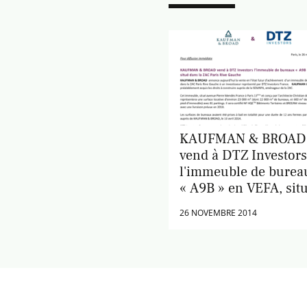
KAUFMAN & BROAD
vend à DTZ Investors
l'immeuble de burea
« A9B » en VEFA, sit
dans la ZAC Paris Ri
26 NOVEMBRE 2014
Gauche