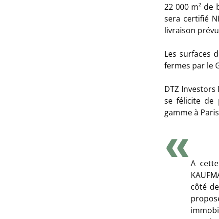
22 000 m² de b
sera certifié 
livraison prév
Les surfaces d
fermes par le
DTZ Investors 
se félicite de
gamme à Paris
A cett
KAUFMA
côté de
propose
immobil