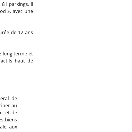
1 parkings. Il
od », avec une
durée de 12 ans
e long terme et
actifs haut de
éral de
iper au
e, et de
es biens
ale, aux