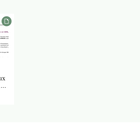
ux
ué
ve