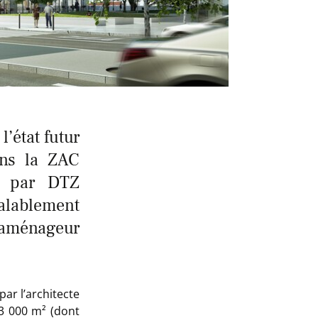
l’état futur
ns la ZAC
é par DTZ
alablement
, aménageur
ar l’architecte
23 000 m² (dont