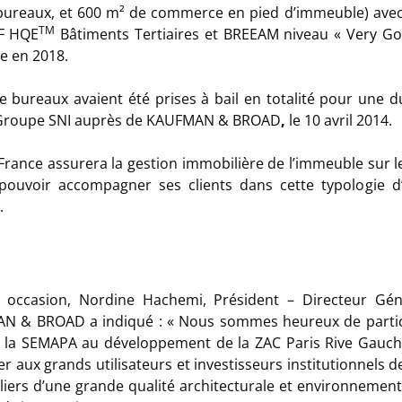
ureaux, et 600 m² de commerce en pied d’immeuble) avec 8
TM
NF HQE
Bâtiments Tertiaires et BREEAM niveau « Very Go
ue en 2018.
e bureaux avaient été prises à bail en totalité pour une 
 Groupe SNI auprès de KAUFMAN & BROAD
,
le 10 avril 2014.
France assurera la gestion immobilière de l’immeuble sur l
 pouvoir accompagner ses clients dans cette typologie d’
.
e occasion, Nordine Hachemi, Président – Directeur Gén
N & BROAD a indiqué : «
Nous
sommes heureux de partic
 la SEMAPA au développement de la ZAC Paris Rive Gauch
r aux grands utilisateurs et investisseurs institutionnels d
iers d’une grande qualité architecturale et environnement