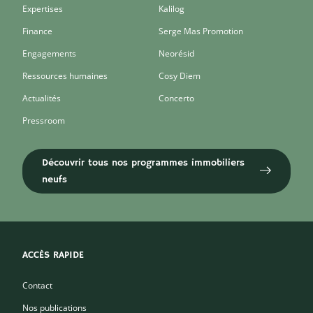
Expertises
Kalilog
Finance
Serge Mas Promotion
Engagements
Neorésid
Ressources humaines
Cosy Diem
Actualités
Concerto
Pressroom
Découvrir tous nos programmes immobiliers
neufs
ACCÈS RAPIDE
Contact
Nos publications