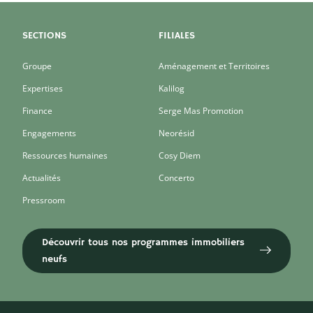
SECTIONS
FILIALES
Groupe
Aménagement et Territoires
Expertises
Kalilog
Finance
Serge Mas Promotion
Engagements
Neorésid
Ressources humaines
Cosy Diem
Actualités
Concerto
Pressroom
Découvrir tous nos programmes immobiliers
neufs