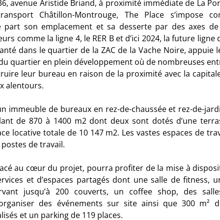
36, avenue Aristide Briand, à proximité immédiate de La Por
ansport Châtillon-Montrouge, The Place s’impose c
e part son emplacement et sa desserte par des axes de
s comme la ligne 4, le RER B et d’ici 2024, la future ligne 
anté dans le quartier de la ZAC de la Vache Noire, appuie 
u quartier en plein développement où de nombreuses entre
ruire leur bureau en raison de la proximité avec la capitale
 alentours.
un immeuble de bureaux en rez-de-chaussée et rez-de-jard
llant de 870 à 1400 m
2
dont deux sont dotés d’une terras
ce locative totale de 10 147 m
2
. Les vastes espaces de tra
 postes de travail.
placé au cœur du projet, pourra profiter de la mise à dispos
rvices et d’espaces partagés dont une salle de fitness, u
rvant jusqu’à 200 couverts, un coffee shop, des salle
organiser des événements sur site ainsi que 300 m² d
lisés et un parking de 119 places.