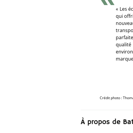
« Les é
qui offr
nouvea
transp
parfai
qualité
enviro
marque 
Crédit photo : Tho
À propos de Ba