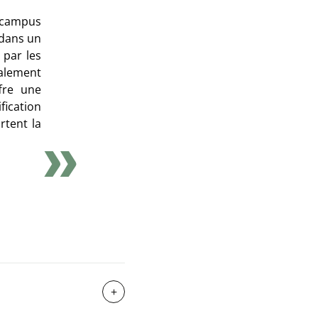
, campus
, dans un
par les
alement
fre une
fication
tent la