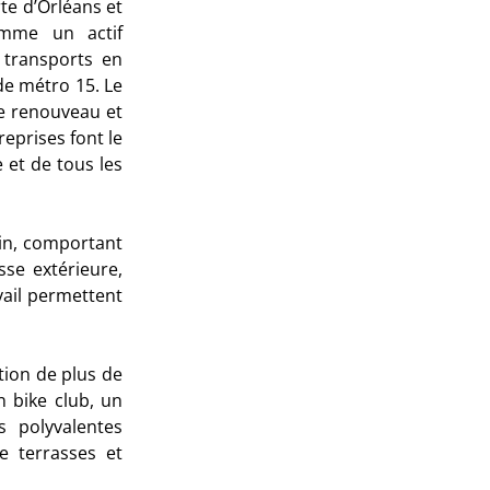
te d’Orléans et
omme un actif
 transports en
de métro 15. Le
le renouveau et
prises font le
 et de tous les
in, comportant
se extérieure,
vail permettent
ition de plus de
n bike club, un
s polyvalentes
e terrasses et