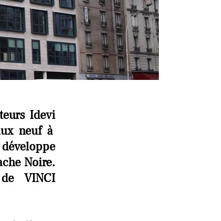
teurs
Idevi
aux neuf à
 développe
ache Noire.
e de VINCI