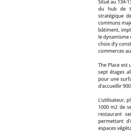
Situé au 134-1
du hub de tr
stratégique d
communs majeur
bâtiment, impl
le dynamisme d
choix d’y const
commerces aux
The Place est 
sept étages a
pour une surfa
d’accueillir 900
L’utilisateur, 
1000 m
2
de se
restaurant se
permettant d’
espaces végéta