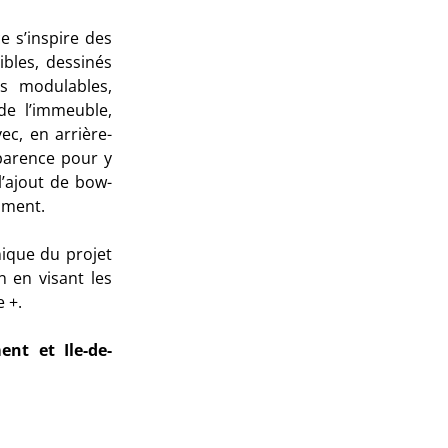
e s’inspire des
bles, dessinés
s modulables,
de l’immeuble,
c, en arrière-
parence pour y
l’ajout de bow-
iment.
nique du projet
 en visant les
 +.
nt et Ile-de-