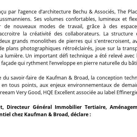
çu par l’agence d’architecture
Bechu
& Associés, The Plac
ssmanniens. Ses volumes confortables, lumineux et flexi
lir de nouveaux modes de travail, grâce à des espace
ccroitre la créativité des collaborateurs. La structure 
ux grands monolithes de pierres qui s'entrecroisent, ave
e plans photographiques rétroéclairés, joue sur la trans
 la lumière. Un important défi technique a été relevé avec 
 façade qui rythment l’enveloppe en pierre naturelle du bât
e du savoir-faire de Kaufman & Broad, la conception tech
, en tous points, aux enjeux environnementaux de demain
reeam
Very Good, HQE Excellent associée au label Effinergie
nt,
Directeur Général Immobilier Tertiaire, Aménageme
ntiel chez Kaufman & Broad, déclare
: