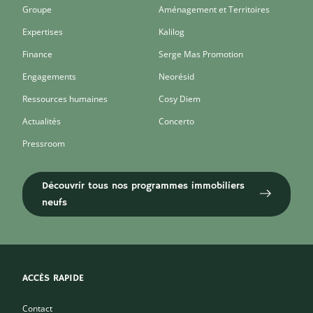
Groupe
Aménagement et Territoires
Expertises
Kalilog
Finance
Serge Mas Promotion
Engagements
Neorésid
Ressources humaines
Cosy Diem
Actualités
Concerto
Pressroom
Découvrir tous nos programmes immobiliers
neufs
ACCÈS RAPIDE
Contact